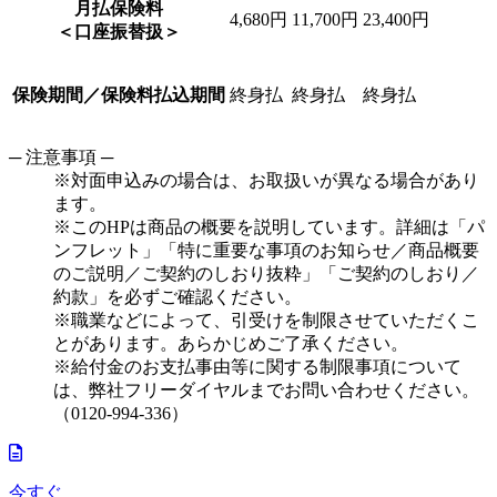
月払保険料
4,680
円
11,700
円
23,400
円
＜口座振替扱＞
保険期間／保険料払込期間
終身払
終身払
終身払
─ 注意事項 ─
※対面申込みの場合は、お取扱いが異なる場合があり
ます。
※このHPは商品の概要を説明しています。詳細は「パ
ンフレット」「特に重要な事項のお知らせ／商品概要
のご説明／ご契約のしおり抜粋」「ご契約のしおり／
約款」を必ずご確認ください。
※職業などによって、引受けを制限させていただくこ
とがあります。あらかじめご了承ください。
※給付金のお支払事由等に関する制限事項について
は、弊社フリーダイヤルまでお問い合わせください。
（0120-994-336）
今すぐ